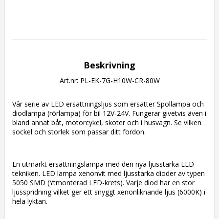
Beskrivning
Art.nr: PL-EK-7G-H10W-CR-80W
Vår serie av LED ersättningsljus som ersätter Spollampa och 
diodlampa (rörlampa) för bil 12V-24V. Fungerar givetvis även i 
bland annat båt, motorcykel, skoter och i husvagn. Se vilken 
sockel och storlek som passar ditt fordon.
En utmärkt ersättningslampa med den nya ljusstarka LED-
tekniken. LED lampa xenonvit med ljusstarka dioder av typen 
5050 SMD (Ytmonterad LED-krets). Varje diod har en stor 
ljusspridning vilket ger ett snyggt xenonliknande ljus (6000K) i 
hela lyktan.